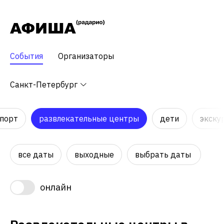
События
Организаторы
Санкт-Петербург
порт
развлекательные центры
дети
экску
все даты
выходные
выбрать даты
онлайн