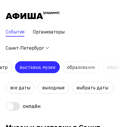
События
Организаторы
Санкт-Петербург
атр
выставки, музеи
образование
спорт
все даты
выходные
выбрать даты
онлайн