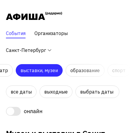
События
Организаторы
Санкт-Петербург
атр
выставки, музеи
образование
спорт
все даты
выходные
выбрать даты
онлайн