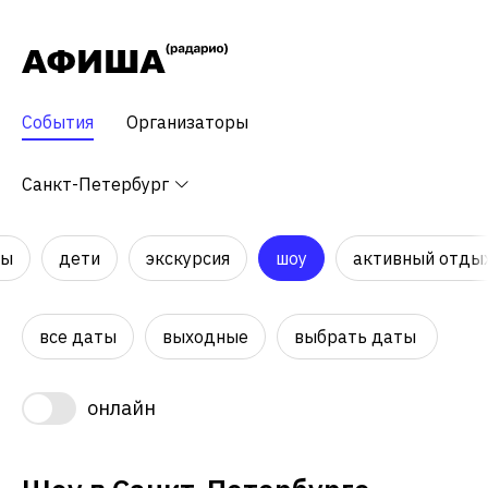
События
Организаторы
Санкт-Петербург
ры
дети
экскурсия
шоу
активный отды
все даты
выходные
выбрать даты
онлайн