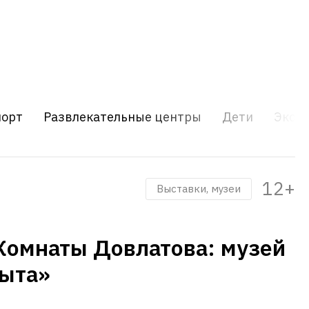
порт
Развлекательные центры
Дети
Экску
12+
Выставки, музеи
Комнаты Довлатова: музей
быта»