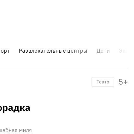
порт
Развлекательные центры
Дети
Экску
5+
Театр
орадка
шебная миля