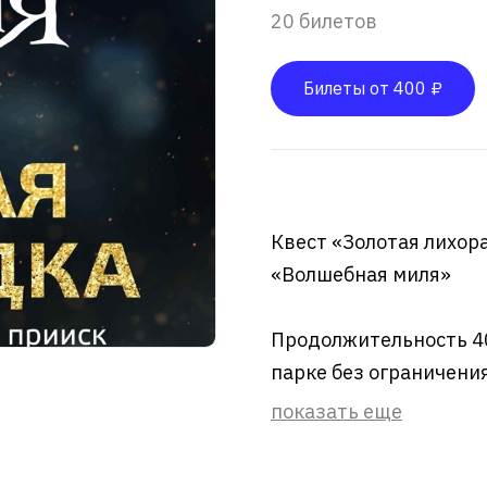
20 билетов
Билеты от 400 ₽
Квест «Золотая лихора
«Волшебная миля»
Продолжительность 40
парке без ограничения 
показать еще