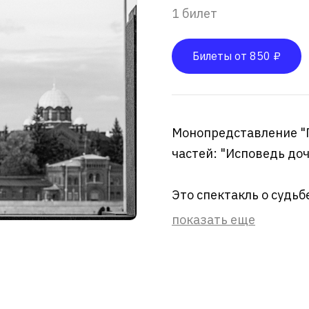
1 билет
Билеты от 850 ₽
Монопредставление "П
частей: "Исповедь доч
Это спектакль о судьб
показать еще