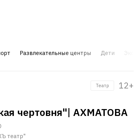
порт
Развлекательные центры
Дети
Экску
12+
Театр
кая чертовня"| АХМАТОВА
0
ХЪ театр"