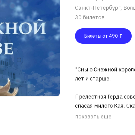
Санкт-Петербург, Вол
30 билетов
Билеты от 490 ₽
"Сны о Снежной корол
лет и старше.
Прелестная Герда сов
спасая милого Кая. Ска
показать еще