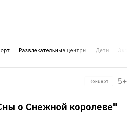
порт
Развлекательные центры
Дети
Экску
5+
Концерт
Сны о Снежной королеве"