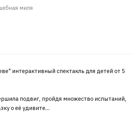
шебная миля
еве" интерактивный спектакль для детей от 5
ершила подвиг, пройдя множество испытаний,
зку о её удивите...