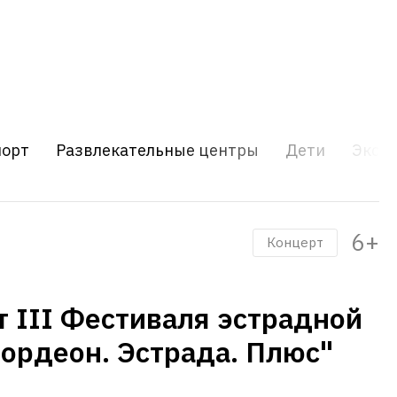
порт
Развлекательные центры
Дети
Экску
6+
Концерт
т III Фестиваля эстрадной
ордеон. Эстрада. Плюс"