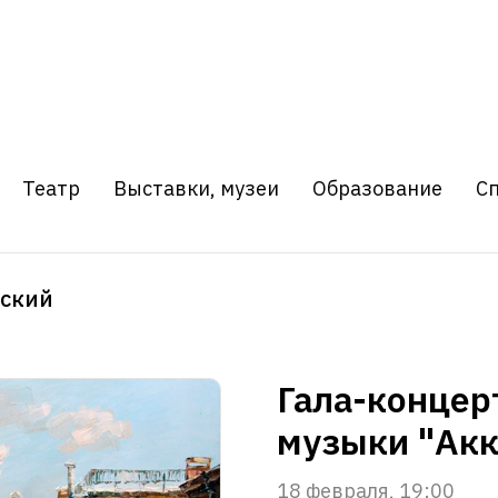
Театр
Выставки, музеи
Образование
С
вский
Гала-концер
музыки "Акк
18 февраля, 19:00