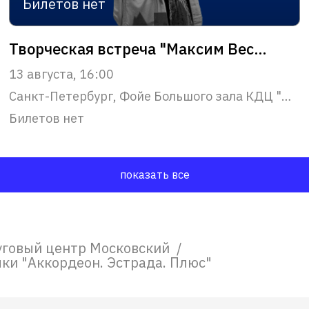
Билетов нет
Творческая встреча "Максим Веселов: о театре, Булгакове и "Зойкиной квартире" в рамках Выставки достижений Московского района "Родной район"
13 августа, 16:00
Санкт-Петербург, Фойе Большого зала КДЦ "Московский"
Билетов нет
показать все
уговый центр Московский
/
ыки "Аккордеон. Эстрада. Плюс"