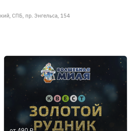
ий, СПБ, пр. Энгельса, 154
от 490 ₽