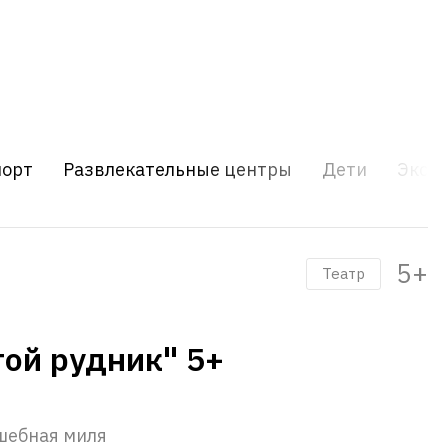
порт
Развлекательные центры
Дети
Экску
5+
Театр
той рудник" 5+
шебная миля