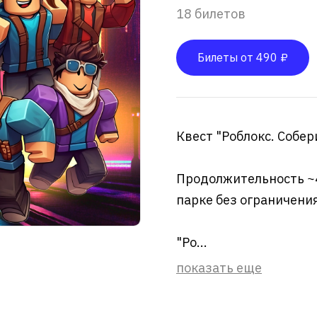
18 билетов
Билеты от 490 ₽
Квест "Роблокс. Собери
Продолжительность ~4
парке без ограничени
"Ро...
показать еще