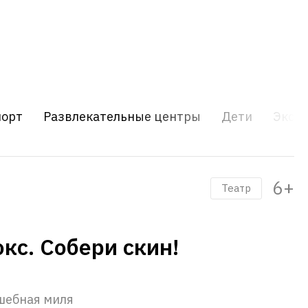
порт
Развлекательные центры
Дети
Экску
6+
Театр
кс. Собери скин!
шебная миля