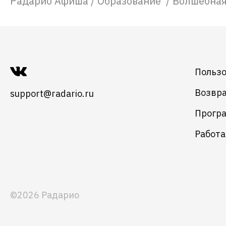
Радарио Афиша
/
Образование
/
Волшебна
Пользо
Возвра
support@radario.ru
Програ
Работа
©2026 Радарио