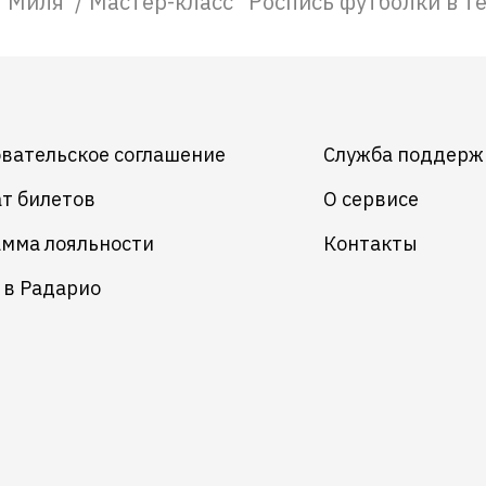
я Миля
/
Мастер-класс "Роспись футболки в те
вательское соглашение
Служба поддерж
т билетов
О сервисе
мма лояльности
Контакты
 в Радарио