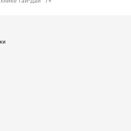
хнике тай-дай" 7+
ки