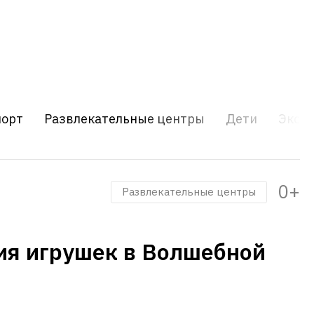
порт
Развлекательные центры
Дети
Экску
0+
Развлекательные центры
ия игрушек в Волшебной