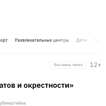
порт
Развлекательные центры
Дети
Экску
12+
Выставки, музеи
атов и окрестности»
 Рубинштейна