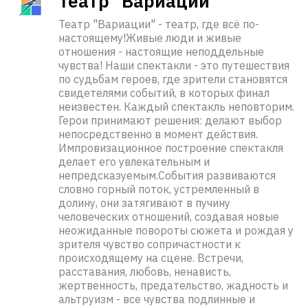
Театр "Вариации"
Театр "Вариации" - театр, где всё по-
настоящему!Живые люди и живые
отношения - настоящие неподдельные
чувства! Наши спектакли - это путешествия
по судьбам героев, где зрители становятся
свидетелями событий, в которых финал
неизвестен. Каждый спектакль неповторим.
Герои принимают решения: делают выбор
непосредственно в момент действия.
Импровизационное построение спектакля
делает его увлекательным и
непредсказуемым.События развиваются
словно горный поток, устремленный в
долину, они затягивают в пучину
человеческих отношений, создавая новые
неожиданные повороты сюжета и рождая у
зрителя чувство сопричастности к
происходящему на сцене. Встречи,
расставания, любовь, ненависть,
жертвенность, предательство, жадность и
альтруизм - все чувства подлинные и