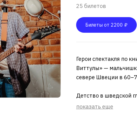
25 билетов
Билеты от 2200 ₽
Герои спектакля по к
Виттулы» — мальчишки
севере Швеции в 60–7
Детство в шведской гл
показать еще