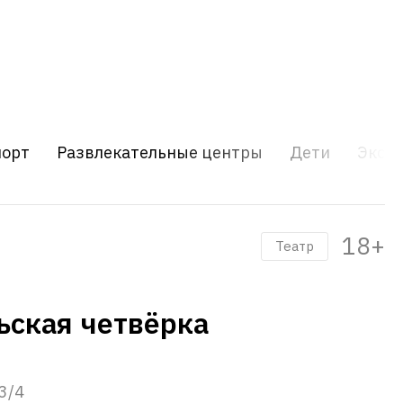
порт
Развлекательные центры
Дети
Экску
18+
Театр
ская четвёрка
3/4