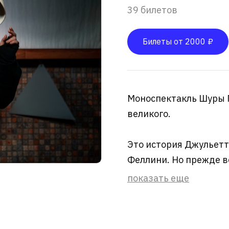
39 билетов
Билеты от 2000 ₽
Моноспектакль Шуры П
великого.
Это история Джульет
Феллини. Но прежде вс
показать еще